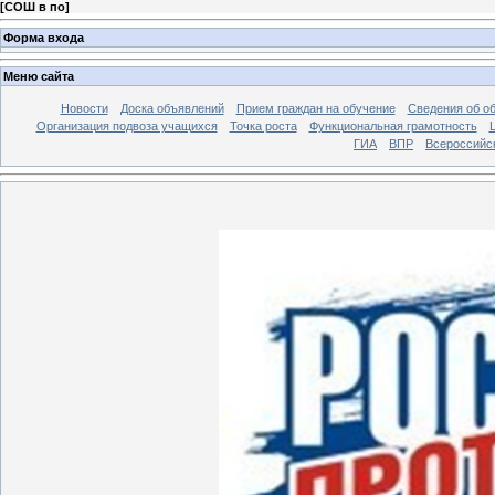
[
СОШ в по
]
Форма входа
Меню сайта
Новости
Доска объявлений
Прием граждан на обучение
Сведения об о
Организация подвоза учащихся
Точка роста
Функциональная грамотность
ГИА
ВПР
Всероссийс