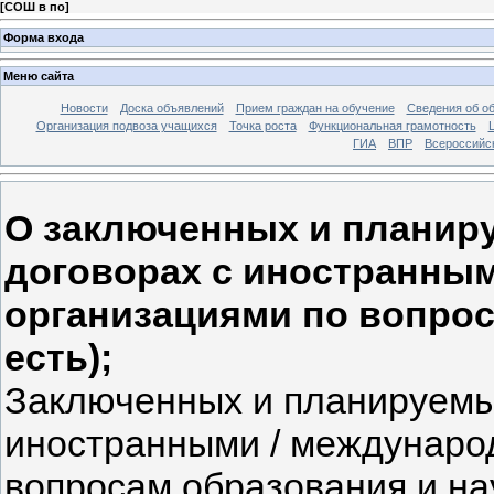
[
СОШ в по
]
Форма входа
Меню сайта
Новости
Доска объявлений
Прием граждан на обучение
Сведения об о
Организация подвоза учащихся
Точка роста
Функциональная грамотность
ГИА
ВПР
Всероссийс
О заключенных и планир
договорах с иностранны
организациями по вопрос
есть);
Заключенных и планируемы
иностранными / междунаро
вопросам образования и нау