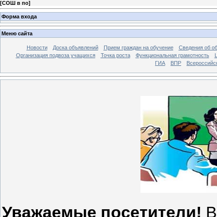
[
СОШ в по
]
Форма входа
Меню сайта
Новости
Доска объявлений
Прием граждан на обучение
Сведения об о
Организация подвоза учащихся
Точка роста
Функциональная грамотность
ГИА
ВПР
Всероссийс
Уважаемые посетители!
В