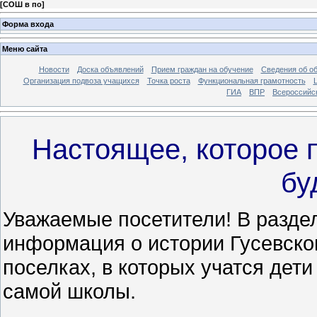
[
СОШ в по
]
Форма входа
Меню сайта
Новости
Доска объявлений
Прием граждан на обучение
Сведения об о
Организация подвоза учащихся
Точка роста
Функциональная грамотность
ГИА
ВПР
Всероссийс
Настоящее, которое 
бу
Уважаемые посетители! В разде
информация о истории Гусевско
поселках, в которых учатся дет
самой школы.