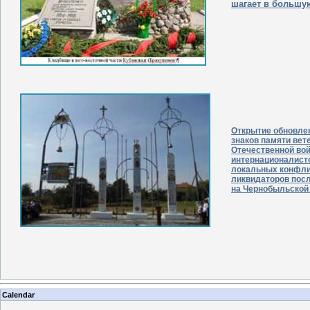
шагает в большу
Открытие обновле
знаков памяти вет
Отечественной вой
интернационалисто
локальных конфли
ликвидаторов пос
на Чернобыльской
Calendar