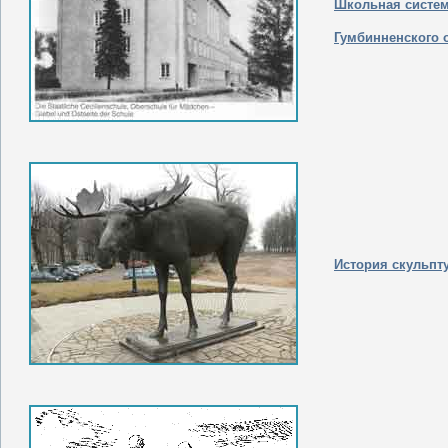
Школьная систе
Гумбинненского 
История скульпт