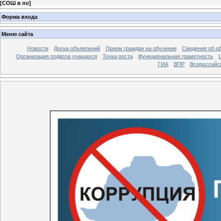
[
СОШ в по
]
Форма входа
Меню сайта
Новости
Доска объявлений
Прием граждан на обучение
Сведения об о
Организация подвоза учащихся
Точка роста
Функциональная грамотность
ГИА
ВПР
Всероссийс