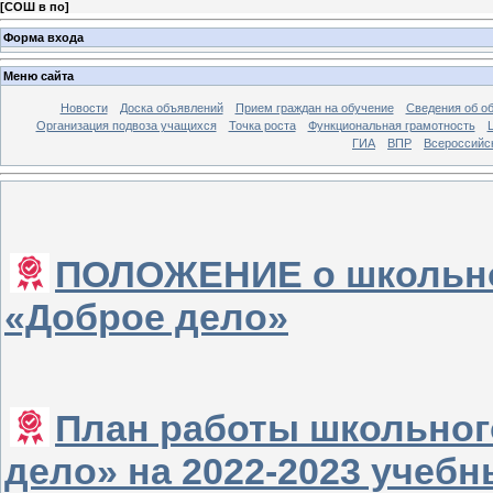
[
СОШ в по
]
Форма входа
Меню сайта
Новости
Доска объявлений
Прием граждан на обучение
Сведения об о
Организация подвоза учащихся
Точка роста
Функциональная грамотность
ГИА
ВПР
Всероссийс
ПОЛОЖЕНИЕ о школьно
«Доброе дело»
План работы школьног
дело» на 2022-2023 учебн