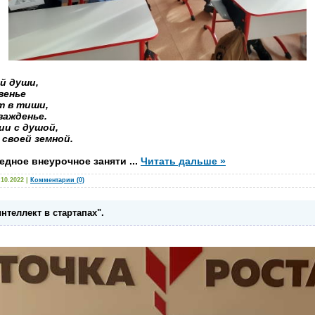
й души,
венье
т в тиши,
важденье.
ии с душой,
своей земной.
редное внеурочное заняти
...
Читать дальше »
.10.2022
|
Комментарии (0)
теллект в стартапах".