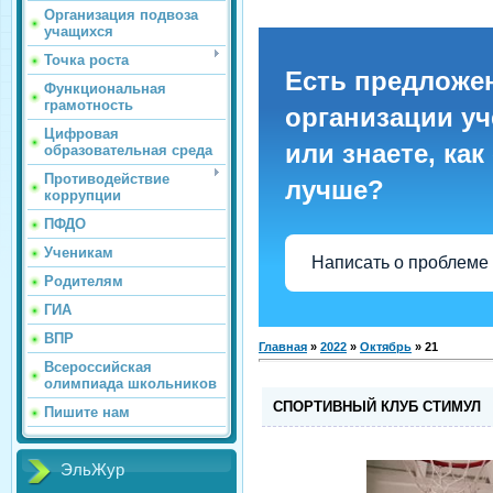
Организация подвоза
учащихся
Точка роста
Есть предложе
Функциональная
грамотность
организации уч
Цифровая
или знаете, как
образовательная среда
Противодействие
лучше?
коррупции
ПФДО
Ученикам
Написать о проблеме
Родителям
ГИА
ВПР
Главная
»
2022
»
Октябрь
»
21
Всероссийская
олимпиада школьников
СПОРТИВНЫЙ КЛУБ СТИМУЛ
Пишите нам
ЭльЖур