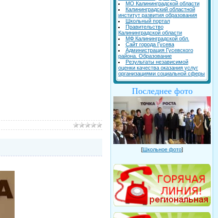
МО Калининградской области
Калининградский областной
институт развития образования
Школьный портал
Правительство
Калининградской области
МФ Калининградской обл.
Сайт города Гусева
Администрация Гусевского
района. Образование
Результаты независимой
оценки качества оказания услуг
организациями социальной сферы
Последнее фото
[
Школьное фото
]