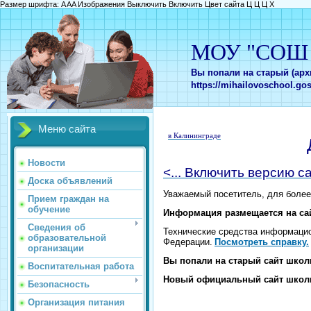
Размер шрифта:
A
A
A
Изображения
Выключить
Включить
Цвет сайта
Ц
Ц
Ц
Х
МОУ "СОШ в
Вы попали на старый (ар
https://mihailovoschool.gos
Меню сайта
в Калининграде
Новости
<... Включить версию с
Доска объявлений
Уважаемый посетитель, для более
Прием граждан на
обучение
Информация размещается на сай
Сведения об
Технические средства информацион
образовательной
Федерации.
Посмотреть справку.
организации
Вы попали на старый сайт шко
Воспитательная работа
Новый официальный сайт школы н
Безопасность
Организация питания