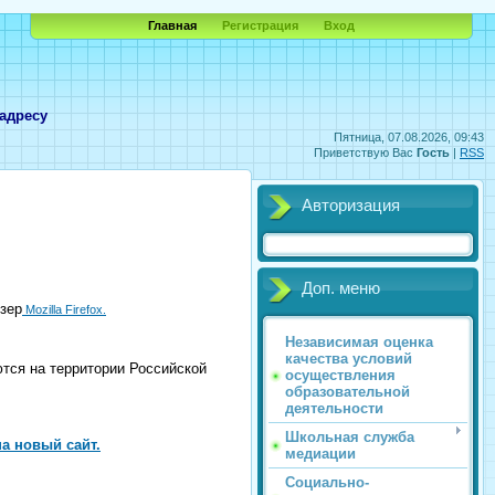
Главная
Регистрация
Вход
адресу
Пятница, 07.08.2026, 09:43
Приветствую Вас
Гость
|
RSS
Авторизация
Доп. меню
зер
Mozilla Firefox.
Независимая оценка
качества условий
ются на территории Российской
осуществления
образовательной
деятельности
Школьная служба
а новый сайт.
медиации
Социально-